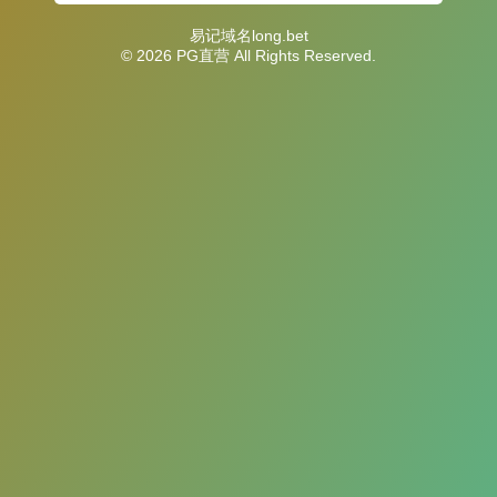
易记域名long.bet
© 2026 PG直营 All Rights Reserved.